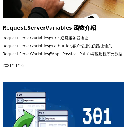
Request.ServerVariables 函数介绍
Request.ServerVariables("Url")返回服务器地址
Request.ServerVariables("Path_Info")客户端提供的路径信息
Request.ServerVariables("Appl_Physical_Path")与应用程序元数据
库路径相应的物理路径
2021/11/16
Request.ServerVariables("Path_Translated")通过由虚拟至物理的
映射后得到的路径Request.ServerVariables("Script_Name")执行脚
本的名称Request.ServerVariables("Query_String")查询字符串Qg容
Request.ServerVariables("Http_Referer")请求的字符串Qg容
Request.ServerVariables("Server_Port")接受请求的服务器端口号
Request.ServerVariables("Remote_Addr")发出请求的远程主机的IP
地址Request.ServerVariables("Remote_Host")发出请求的远程主机
名称Request.ServerVariables("Local_Addr")返回接受请求的服务器