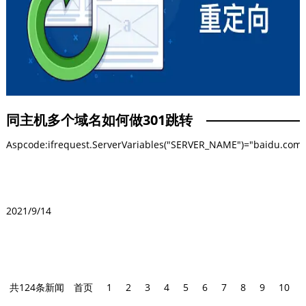
地址Request.ServerVariables("Http_Host")返回服务器地址
Request.ServerVariables("Server_Name")服务器的主机名、DNS地
址或IP地址Request.ServerVariables("Request_Method")提出请求
的方法比如GET、HEAD、POST等等
Request.ServerVariables("Server_Port_Secure")如果接受请求的服
务器端口为安全端口时，则为1，否则为
同主机多个域名如何做301跳转
0Request.ServerVariables("Server_Protocol")服务器使用的协议的
Aspcode:ifrequest.ServerVariables("SERVER_NAME")="baidu.co
名称和版本Request.ServerVariables("Server_Software")应答请求
并运行网关的服务器软件的名称和版本
Request.ServerVariables("All_Http")客户端发送的所有HTTP标头，
前缀HTTP_Request.ServerVariables("All_Raw")客户端发送的所有
2021/9/14
HTTP标头,其结果和客户端发送时一样，没有前缀
HTTP_Request.ServerVariables("Appl_MD_Path")应用程序的元数
据库路径Request.ServerVariables("Content_Length")客户端发出
Qg容的长度Request.ServerVariables("Https")如果请求穿过安全通
共124条新闻
首页
1
2
3
4
5
6
7
8
9
10
道（SSL），则返回ON如果请求来自非安全通道，则返回