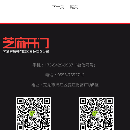
OFFRequest.ServerVariables("Instance_ID")IIS实例的ID号
下十页
尾页
Request.ServerVariables("Instance_Meta_Path")响应请求的IIS实
例的元数据库路径
Request.ServerVariables("Http_Accept_Encoding")返回Qg容如：
gzip,deflateRequest.ServerVariables("Http_Accept_Language")返
回Qg容如：en-usRequest.ServerVariables("Http_Connection")返
回Qg容：Keep-AliveRequest.ServerVariables("Http_Cookie")返回
Qg容如：
手机：173-5429-9937（微信同号）
nVisiT%2DYum=125;ASPSESSIONIDCARTQTRA=FDOBFFABJGOECBBK
电话：0553-7552712
返回Qg容：
地址：芜湖市鸠江区皖江财富广场B座
Mozilla/4.0(compatible;MSIE6.0;WindowsNT5.1;SV1)Request.Server
安全套接字层连接关键字的位数，如
128Request.ServerVariables("Https_Secretkeysize")服务器验证私
人关键字的位数如
1024Request.ServerVariables("Https_Server_Issuer")服务器证书
的发行者字段Request.ServerVariables("Https_Server_Subject")服